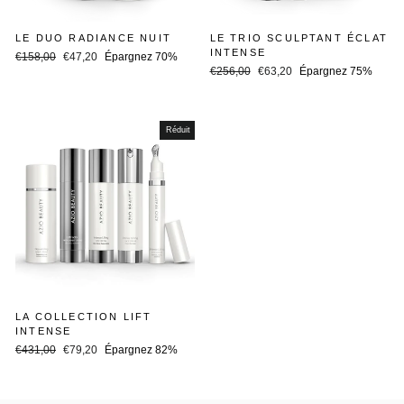
LE DUO RADIANCE NUIT
LE TRIO SCULPTANT ÉCLAT
INTENSE
Prix
Prix
€158,00
€47,20
Épargnez 70%
Prix
Prix
régulier
réduit
€256,00
€63,20
Épargnez 75%
régulier
réduit
Réduit
LA COLLECTION LIFT
INTENSE
Prix
Prix
€431,00
€79,20
Épargnez 82%
régulier
réduit