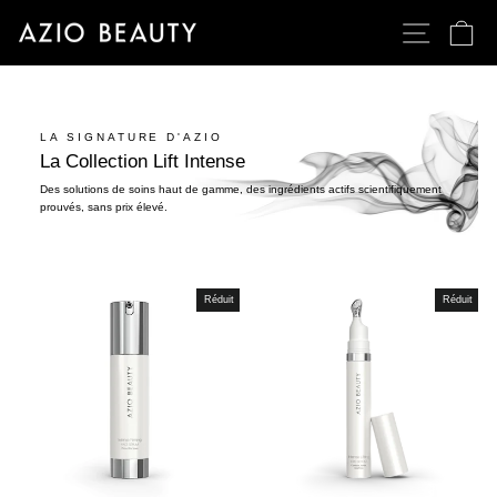
Passer
NAVIGATI
PA
au
contenu
LA SIGNATURE D'AZIO
La Collection Lift Intense
Des solutions de soins haut de gamme, des ingrédients actifs scientifiquement
prouvés, sans prix élevé.
Réduit
Réduit