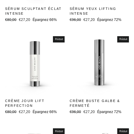
SÉRUM SCULPTANT ÉCLAT
SÉRUM YEUX LIFTING
INTENSE
INTENSE
Prix
Prix
Prix
Prix
€80,00
€27,20
Épargnez 66%
€96,00
€27,20
Épargnez 72%
régulier
réduit
régulier
réduit
Réduit
Réduit
CRÈME JOUR LIFT
CRÈME BUSTE GALBE &
PERFECTION
FERMETÉ
Prix
Prix
Prix
Prix
€80,00
€27,20
Épargnez 66%
€96,00
€27,20
Épargnez 72%
régulier
réduit
régulier
réduit
Réduit
Réduit