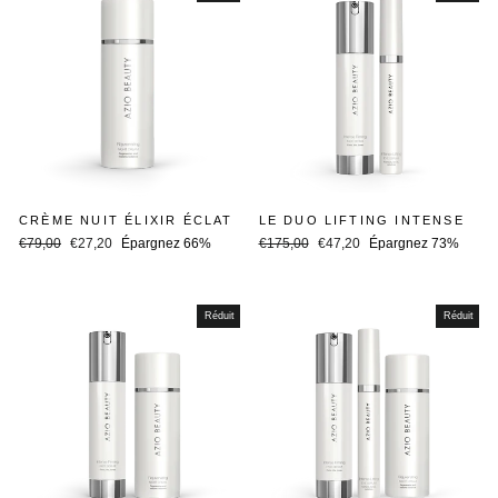
CRÈME NUIT ÉLIXIR ÉCLAT
LE DUO LIFTING INTENSE
Prix
Prix
Prix
Prix
€79,00
€27,20
Épargnez 66%
€175,00
€47,20
Épargnez 73%
régulier
réduit
régulier
réduit
Réduit
Réduit