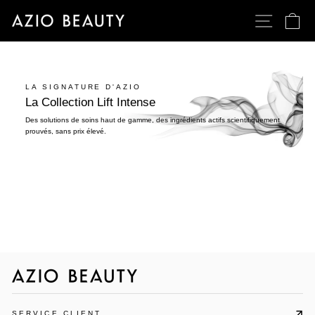
Passer
NAVIGATI
PA
au
contenu
LA SIGNATURE D'AZIO
La Collection Lift Intense
Des solutions de soins haut de gamme, des ingrédients actifs scientifiquement
prouvés, sans prix élevé.
SERVICE CLIENT