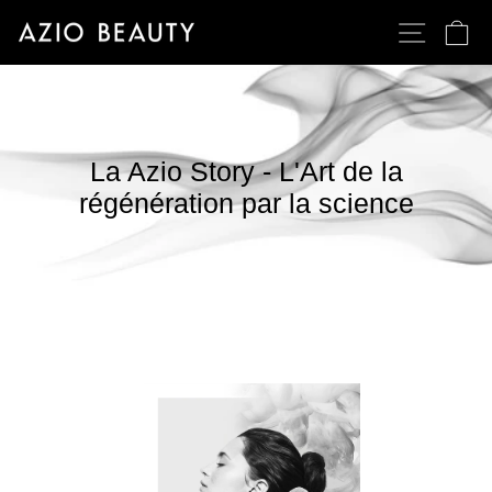
Passer
NAVIGATI
PA
au
contenu
La Azio Story - L'Art de la
régénération par la science